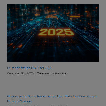
Le tendenze dell’IOT nel 2025
su
Gennaio 17th, 2025
|
Commenti disabilitati
Le
tendenze
dell’IOT
nel
2025
Governance, Dati e Innovazione: Una Sfida Esistenziale per
l’Italia e l’Europa