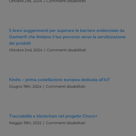
su
Ottobre 21st, 2024
|
Commenti disabilitati
Governance,
Dati
e
Innovazione:
Una
5 brevi suggerimenti per superare le barriere evidenziate da
Sfida
Gartner® che limitano il tuo percorso verso la servitizzazione
Esistenziale
dei prodotti
per
l’Italia
su
Ottobre 2nd, 2024
|
Commenti disabilitati
e
5
l’Europa
brevi
suggerimenti
per
superare
Kinéis – prima costellazione europea dedicata all’IoT
le
su
Giugno 19th, 2024
|
Commenti disabilitati
barriere
Kinéis
evidenziate
–
da
prima
Gartner®
costellazione
che
europea
limitano
Tracciabilità e blockchain nel progetto Choco+
dedicata
il
su
Maggio 19th, 2022
|
Commenti disabilitati
all’IoT
tuo
Tracciabilità
percorso
e