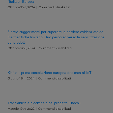
l’Italia e l’Europa
su
Ottobre 21st, 2024
|
Commenti disabilitati
Governance,
Dati
e
Innovazione:
Una
5 brevi suggerimenti per superare le barriere evidenziate da
Sfida
Gartner® che limitano il tuo percorso verso la servitizzazione
Esistenziale
dei prodotti
per
l’Italia
su
Ottobre 2nd, 2024
|
Commenti disabilitati
e
5
l’Europa
brevi
suggerimenti
per
superare
Kinéis – prima costellazione europea dedicata all’IoT
le
su
Giugno 19th, 2024
|
Commenti disabilitati
barriere
Kinéis
evidenziate
–
da
prima
Gartner®
costellazione
che
europea
limitano
Tracciabilità e blockchain nel progetto Choco+
dedicata
il
su
Maggio 19th, 2022
|
Commenti disabilitati
all’IoT
tuo
Tracciabilità