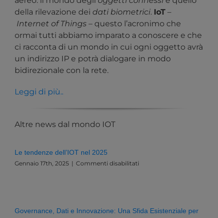
aereo: il mondo degli
oggetti connessi
e quello
della rilevazione dei
dati biometrici
.
IoT
–
Internet of Things
– questo l’acronimo che
ormai tutti abbiamo imparato a conoscere e che
ci racconta di un mondo in cui ogni oggetto avrà
un indirizzo IP e potrà dialogare in modo
bidirezionale con la rete.
Leggi di più..
Altre news dal mondo IOT
Le tendenze dell’IOT nel 2025
su
Gennaio 17th, 2025
|
Commenti disabilitati
Le
tendenze
dell’IOT
nel
2025
Governance, Dati e Innovazione: Una Sfida Esistenziale per