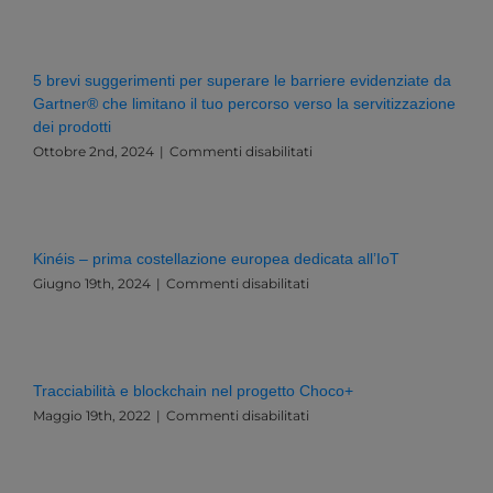
Dati
e
Innovazione:
Una
5 brevi suggerimenti per superare le barriere evidenziate da
Sfida
Gartner® che limitano il tuo percorso verso la servitizzazione
Esistenziale
dei prodotti
per
l’Italia
su
Ottobre 2nd, 2024
|
Commenti disabilitati
e
5
l’Europa
brevi
suggerimenti
per
superare
Kinéis – prima costellazione europea dedicata all’IoT
le
su
Giugno 19th, 2024
|
Commenti disabilitati
barriere
Kinéis
evidenziate
–
da
prima
Gartner®
costellazione
che
europea
limitano
Tracciabilità e blockchain nel progetto Choco+
dedicata
il
su
Maggio 19th, 2022
|
Commenti disabilitati
all’IoT
tuo
Tracciabilità
percorso
e
verso
blockchain
la