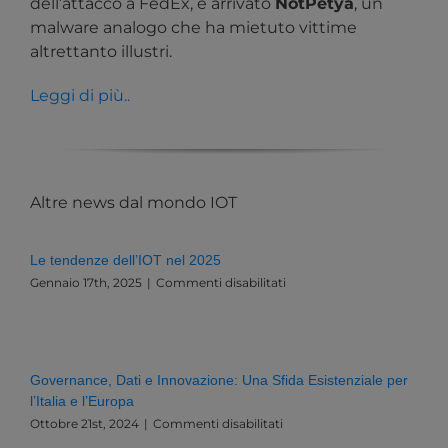
dell’attacco a FedEx, è arrivato
NotPetya
, un
malware analogo che ha mietuto vittime
altrettanto illustri.
Leggi di più..
Altre news dal mondo IOT
Le tendenze dell’IOT nel 2025
su
Gennaio 17th, 2025
|
Commenti disabilitati
Le
tendenze
dell’IOT
nel
2025
Governance, Dati e Innovazione: Una Sfida Esistenziale per
l’Italia e l’Europa
su
Ottobre 21st, 2024
|
Commenti disabilitati
Governance,