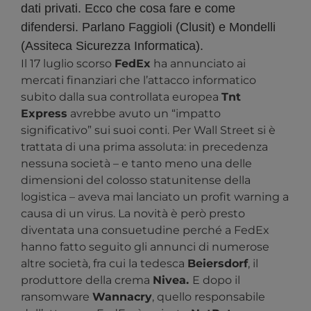
dati privati. Ecco che cosa fare e come
difendersi. Parlano Faggioli (Clusit) e Mondelli
(Assiteca Sicurezza Informatica).
Il 17 luglio scorso
FedEx
ha annunciato ai
mercati finanziari che l’attacco informatico
subito dalla sua controllata europea
Tnt
Express
avrebbe avuto un “impatto
significativo” sui suoi conti. Per Wall Street si è
trattata di una prima assoluta: in precedenza
nessuna società – e tanto meno una delle
dimensioni del colosso statunitense della
logistica – aveva mai lanciato un profit warning a
causa di un virus. La novità è però presto
diventata una consuetudine perché a FedEx
hanno fatto seguito gli annunci di numerose
altre società, fra cui la tedesca
Beiersdorf
, il
produttore della crema
Nivea.
E dopo il
ransomware
Wannacry
, quello responsabile