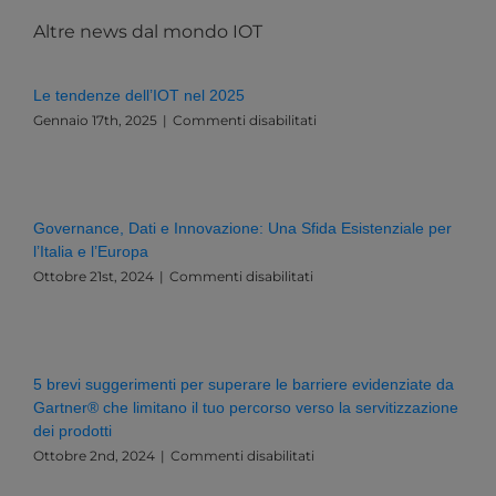
Altre news dal mondo IOT
Le tendenze dell’IOT nel 2025
su
Gennaio 17th, 2025
|
Commenti disabilitati
Le
tendenze
dell’IOT
nel
2025
Governance, Dati e Innovazione: Una Sfida Esistenziale per
l’Italia e l’Europa
su
Ottobre 21st, 2024
|
Commenti disabilitati
Governance,
Dati
e
Innovazione:
Una
5 brevi suggerimenti per superare le barriere evidenziate da
Sfida
Gartner® che limitano il tuo percorso verso la servitizzazione
Esistenziale
dei prodotti
per
l’Italia
su
Ottobre 2nd, 2024
|
Commenti disabilitati
e
5
l’Europa
brevi