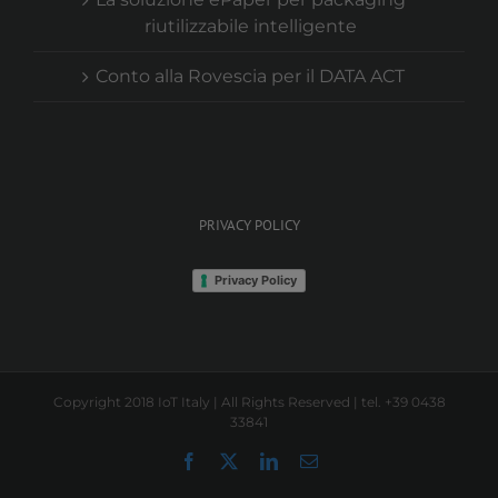
riutilizzabile intelligente
Conto alla Rovescia per il DATA ACT
PRIVACY POLICY
Privacy Policy
Copyright 2018 IoT Italy | All Rights Reserved | tel. +39 0438
33841
Facebook
X
LinkedIn
Email